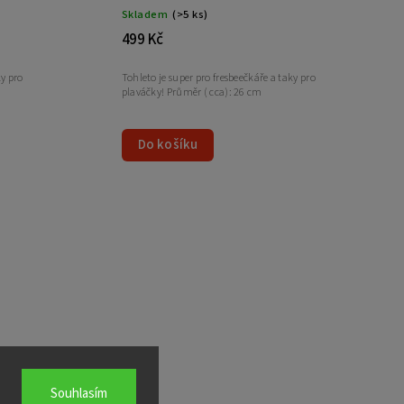
Skladem
(>5 ks)
499 Kč
ky pro
Tohleto je super pro fresbeečkáře a taky pro
plaváčky! Průměr ( cca): 26 cm
Do košíku
Souhlasím