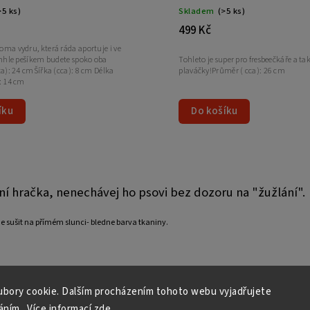
>5 ks)
Skladem
(>5 ks)
499 Kč
ma vydru, která ráda aportuje i ve
ímhle pešíkem budete spoko oba
Tohleto je super pro fresbeečkáře a ta
ca): 24 cmŠířka (cca): 8 cm Délka
plaváčky!Průměr ( cca): 26 cm
: 14 cm
íku
Do košíku
ní hračka, nenechávej ho psovi bez dozoru na "žužlání".
 sušit na přímém slunci- bledne barva tkaniny.
bory cookie. Dalším procházením tohoto webu vyjadřujete
Copyright 2026
iOKK.cz
. Všechna práva vyhrazena.
áním.. Více informací
zde
.