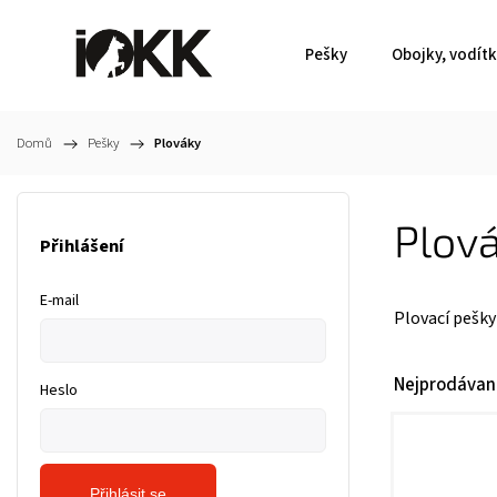
Pešky
Obojky, vodít
Domů
/
Pešky
/
Plováky
Plov
Přihlášení
E-mail
Plovací pešky
Nejprodávaně
Heslo
Přihlásit se