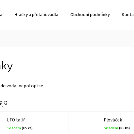
ka
Hračky a přetahovadla
Obchodní podmínky
Konta
áky
 do vody- nepotopí se.
jší
UFO talíř
Plováček
Skladem
(>5 ks)
Skladem
(>5 ks)