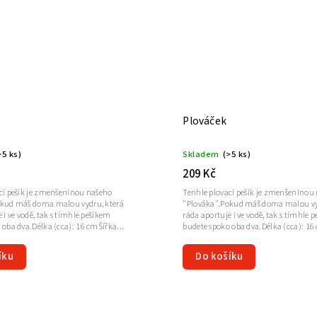
Plováček
>5 ks)
Skladem
(>5 ks)
209 Kč
cí pešík je zmenšeninou našeho
Tenhle plovací pešík je zmenšeninou
okud máš doma malou vydru, která
"Plováka".Pokud máš doma malou vy
 i ve vodě, tak s tímhle pešíkem
ráda aportuje i ve vodě, tak s tímhle 
 oba dva.Délka (cca): 16 cmŠířka...
budete spoko oba dva.Délka (cca): 16
íku
Do košíku