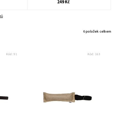
249 Kč
tů
6
položek celkem
Kód:
91
Kód:
163