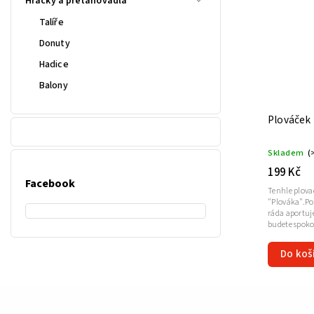
Hračky a přetahovadla
Talíře
Donuty
Hadice
Balony
Plováček
Skladem
(
199 Kč
Facebook
Tenhle plova
"Plováka".P
ráda aportuje
budete spoko
Do koš