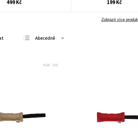
499 Kč
199 Kč
Zobrazit více produk
Abecedně
Nejlevnější
Nejdražší
Kód:
166
Nejprodávanější