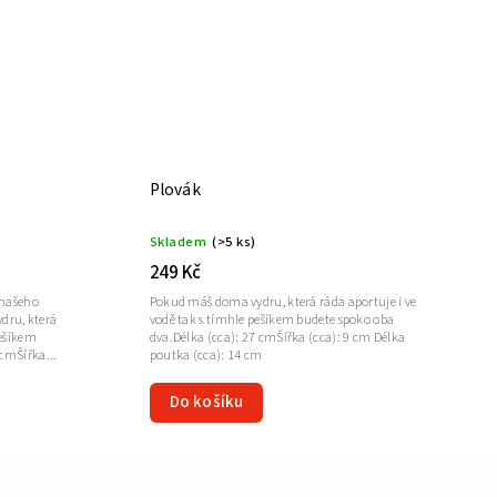
Plovák
Skladem
(>5 ks)
249 Kč
 našeho
Pokud máš doma vydru, která ráda aportuje i ve
dru, která
vodě tak s tímhle pešíkem budete spoko oba
pešíkem
dva.Délka (cca): 27 cmŠířka (cca): 9 cm Délka
 cmŠířka...
poutka (cca): 14 cm
Do košíku