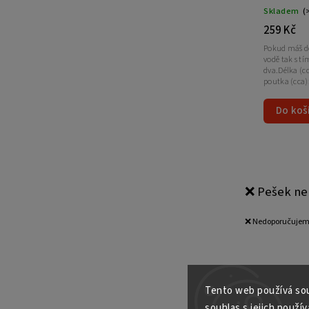
Skladem
(
259 Kč
Pokud máš do
vodě tak s t
dva.Délka (c
poutka (cca)
Do koš
❌️ Pešek ne
❌️ Nedoporučujeme
Tento web používá sou
souhlas s jejich použív