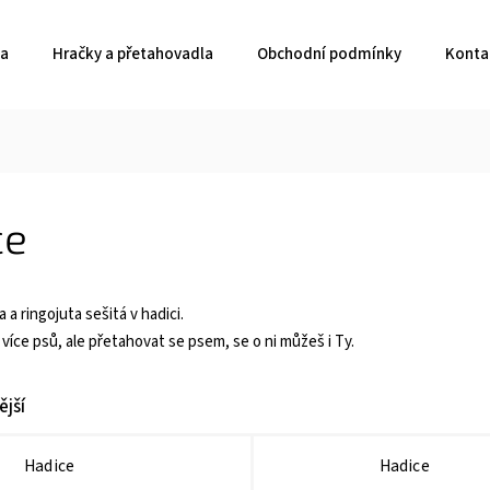
ka
Hračky a přetahovadla
Obchodní podmínky
Konta
ce
 a ringojuta sešitá v hadici.
více psů, ale přetahovat se psem, se o ni můžeš i Ty.
jší
Hadice
Hadice