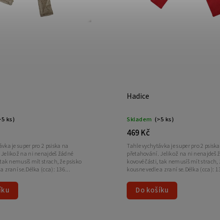
Hadice
>5 ks)
Skladem
(>5 ks)
469 Kč
vka je super pro 2 psiska na
Tahle vychytávka je super pro 2 psisk
 Jelikož na ni nenajdeš žádné
přetahování. Jelikož na ni nenajdeš 
 tak nemusíš mít strach, že psisko
kovové části, tak nemusíš mít strach, 
a zraní se.Délka (cca): 136...
kousne vedle a zraní se.Délka (cca): 13
íku
Do košíku