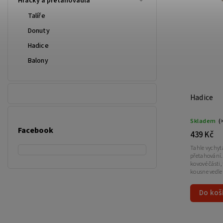
Hračky a přetahovadla
Talíře
Donuty
Hadice
Balony
Hadice
Skladem
(
Facebook
439 Kč
Tahle vychytá
přetahování.
kovové části,
kousne vedle 
Do koš