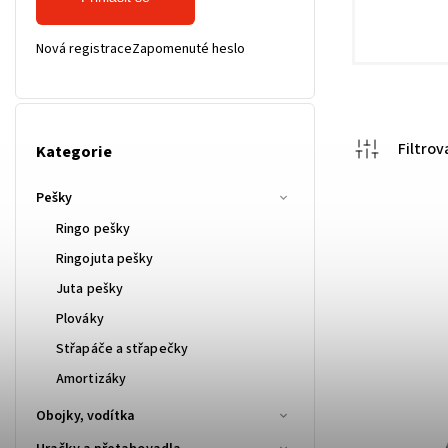
Nová registrace
Zapomenuté heslo
Kategorie
Pešky
Ringo pešky
Ringojuta pešky
Juta pešky
Plováky
Střapáče a střapečky
Amortizáky
Obojky, vodítka