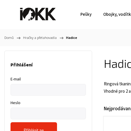
Pešky
Obojky, vodít
Domů
/
Hračky a přetahovadla
/
Hadice
Hadi
Přihlášení
E-mail
Ringová tkanina
Vhodné pro 2 a 
Heslo
Nejprodávaně
Přihlásit se