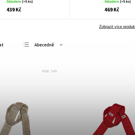
Skladem
(>5 ks)
Skladem
(>5 ks)
439 Kč
469 Kč
Zobrazit více produk
Abecedně
Nejlevnější
Nejdražší
Kód:
145
Nejprodávanější