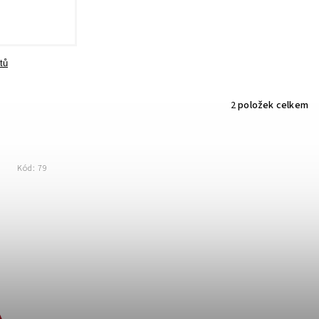
tů
2
položek celkem
Kód:
79