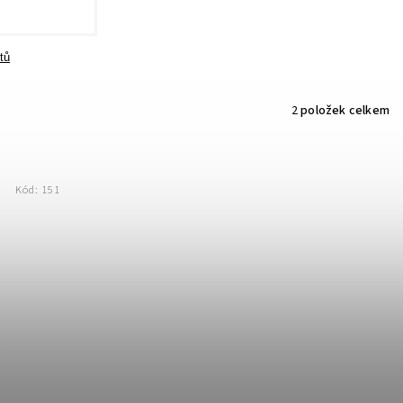
tů
2
položek celkem
Kód:
151