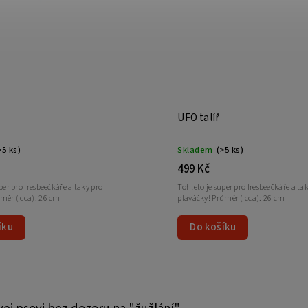
UFO talíř
>5 ks)
Skladem
(>5 ks)
499 Kč
per pro fresbeečkáře a taky pro
Tohleto je super pro fresbeečkáře a ta
měr ( cca): 26 cm
plaváčky! Průměr ( cca): 26 cm
íku
Do košíku