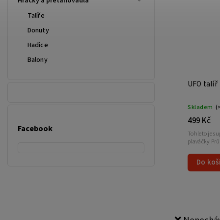
Hračky a přetahovadla
Talíře
Donuty
Hadice
Balony
UFO talíř
Skladem
(
499 Kč
Facebook
Tohleto je su
plaváčky!Prů
Do koš