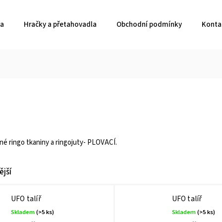
ka
Hračky a přetahovadla
Obchodní podmínky
Konta
e
né ringo tkaniny a ringojuty- PLOVACÍ.
jší
UFO talíř
UFO talíř
Skladem
(>5 ks)
Skladem
(>5 ks)