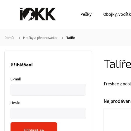
Pešky
Obojky, vodít
Domů
/
Hračky a přetahovadla
/
Talíře
Talíř
Přihlášení
E-mail
Fresbee z odol
Nejprodávaně
Heslo
Přihlásit se