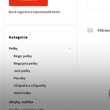
Nová registrace
Zapomenuté heslo
Kategorie
Pešky
Ringo pešky
Ringojuta pešky
Juta pešky
Plováky
Střapáče a střapečky
Amortizáky
Obojky, vodítka