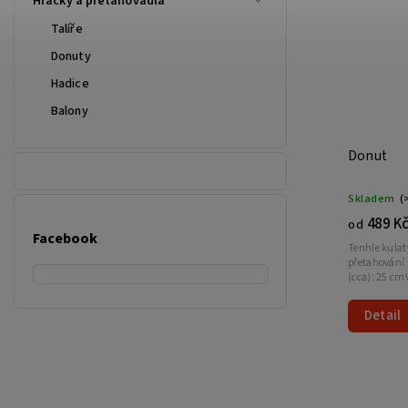
Hračky a přetahovadla
Talíře
Donuty
Hadice
Balony
Donut
Skladem
(
489 K
od
Facebook
Tenhle kulatý
přetahování 
(cca): 25 cm
Detail