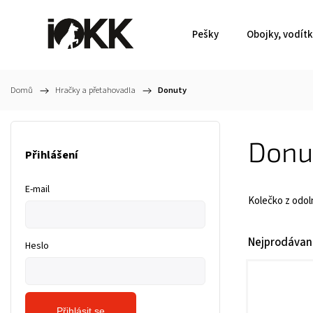
Pešky
Obojky, vodít
Domů
/
Hračky a přetahovadla
/
Donuty
Donu
Přihlášení
E-mail
Kolečko z odoln
Nejprodávaně
Heslo
Přihlásit se