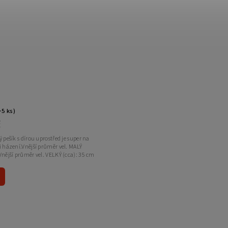
>5 ks)
č
 pešík s dírou uprostřed je super na
i házení.Vnější průměr vel. MALÝ
Vnější průměr vel. VELKÝ (cca): 35 cm