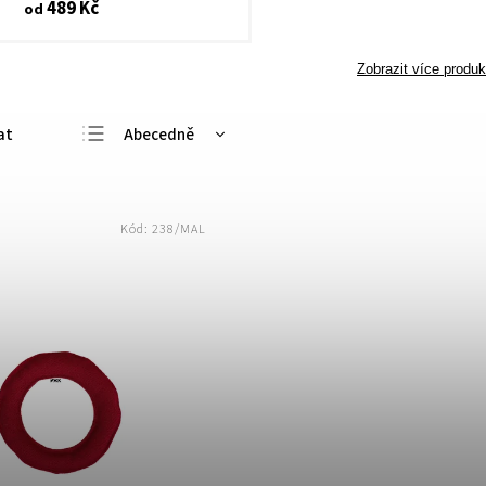
489 Kč
od
Zobrazit více produk
Abecedně
Nejlevnější
Nejdražší
Kód:
238/MAL
Nejprodávanější