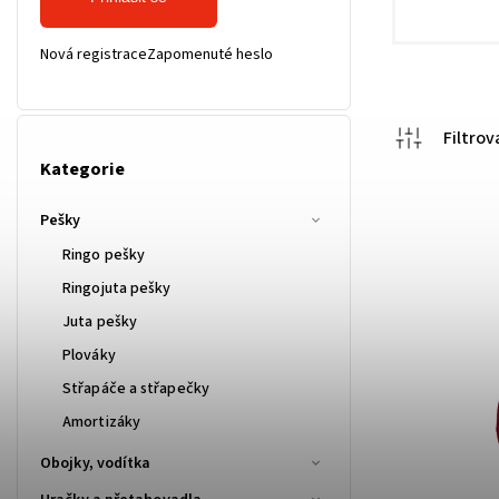
Nová registrace
Zapomenuté heslo
Kategorie
Pešky
Ringo pešky
Ringojuta pešky
Juta pešky
Plováky
Střapáče a střapečky
Amortizáky
Obojky, vodítka