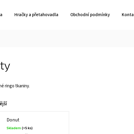
ka
Hračky a přetahovadla
Obchodní podmínky
Konta
ty
é ringo tkaniny.
jší
Donut
Skladem
(>5 ks)