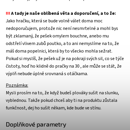
!!!
A tady je naše oblíbená věta a doporučení, a to že:
Jako hračku, která se bude volně válet doma moc
nedoporučujem, protože nic není nesmrtelné a mohl bys
být zklamaný, že pešek omylem bouchne, anebo mu
odstřelí vlivem zubů poutko, a to ani nemyslíme na to, že
máš doma popelnici, která by to všecko mohla sežrat.
Pokud si myslíš, že pešek už je na pokraji svých sil, co se týče
čistoty, hoď ho klidně do pračky na 30 , ale může se stát, že
výplň nebude úplně srovnaná s otáčkama.
Poznámka:
Mysli prosím na to, že když budeš plováky sušit na slunku,
vyblednou. Takže pokud chceš aby ti na produktu zůstala
funkčnost, dej ho sušit někam, kde bude ve stínu.
Doplňkové parametry