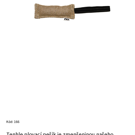
Kód:
166
Tenhle plovací pešík je zmenšeninou našeho