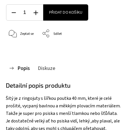
PŘIDAT DO KOŠÍKU
Zeptat se
Sdílet
Popis
Diskuze
Detailní popis produktu
Šitý je z ringojuty s šířkou poutka 40 mm, které je celé
prošité, vycpaný bavlnou a měkkým plovacím materiálem.
Takže je super pro psiska s menší tlamkou nebo šťůňata.
Je dostatečně velký ať ho psiska vidí, lehký ,aby plaval, ale
taky odolný, aby ses mohl s chlupáčem přetahovat.