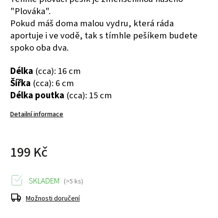
"Plováka".
Pokud máš doma malou vydru, která ráda
aportuje i ve vodě, tak s tímhle pešíkem budete
spoko oba dva.
Délka
(cca): 16 cm
Šířka
(cca): 6 cm
Délka poutka
(cca): 15 cm
Detailní informace
199 Kč
SKLADEM
(>5 ks)
Možnosti doručení