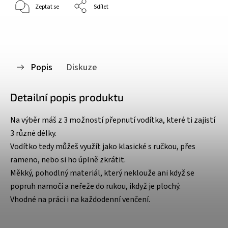
Zeptat se
Sdílet
Popis
Diskuze
Detailní popis produktu
Na výběr máš z 3 možností přepnutí vodítka, které ti zajistí
3 různé délky.
Vodítko tedy můžeš využít jako klasické s ručkou, přes
rameno, nebo si ho úplně zkrátit.
Měkký, pohodlný materiál, který neklouže ani když se
popruh namočí a neřeže do rukou, ikdyž je plochý.
Vhodné na práci i na každodenní venčení.