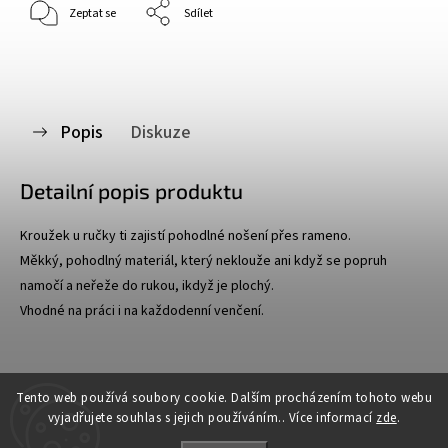
Zeptat se
Sdílet
Popis
Diskuze
Detailní popis produktu
Kroužek u ručky ti zajistí pohodlné nošení přes rameno.
Měkký, pohodlný materiál, který neklouže ani když se popruh
namočí a neřeže do rukou, ikdyž je plochý.
Vhodné na práci i na každodenní venčení.
Tento web používá soubory cookie. Dalším procházením tohoto webu
vyjadřujete souhlas s jejich používáním.. Více informací
zde
.