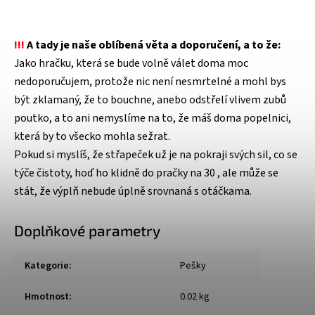
!!!
A tady je naše oblíbená věta a doporučení, a to že:
Jako hračku, která se bude volně válet doma moc
nedoporučujem, protože nic není nesmrtelné a mohl bys
být zklamaný, že to bouchne, anebo odstřelí vlivem zubů
poutko, a to ani nemyslíme na to, že máš doma popelnici,
která by to všecko mohla sežrat.
Pokud si myslíš, že střapeček už je na pokraji svých sil, co se
týče čistoty, hoď ho klidně do pračky na 30 , ale může se
stát, že výplň nebude úplně srovnaná s otáčkama.
Doplňkové parametry
Kategorie
:
Pešky
Hmotnost
:
0.02 kg