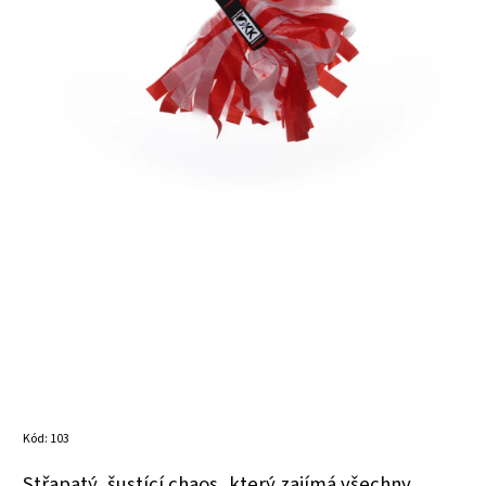
Kód:
103
Střapatý, šustící chaos, který zajímá všechny