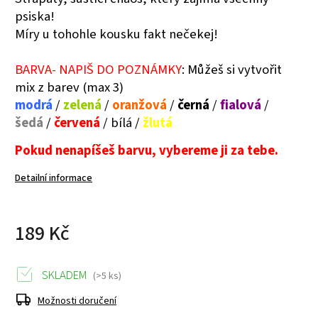
psiska!
Míry u tohohle kousku fakt nečekej!
BARVA- NAPIŠ DO POZNÁMKY
:
Můžeš si vytvořit
mix z barev (max 3)
modrá
/
zelená
/
oranžová
/
černá
/
fialová
/
šedá
/
červená
/ bílá /
žlutá
Pokud nenapíšeš barvu, vybereme ji za tebe.
Detailní informace
189 Kč
SKLADEM
(>5 ks)
Možnosti doručení