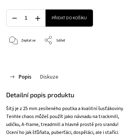
PŘIDAT DO KOŠÍKU
Zeptat se
Sdílet
Popis
Diskuze
Detailní popis produktu
Šitý je z 25 mm zesíleného poutka a kvalitní šusťákoviny.
Tenhle chaos můžeš použít jako návnadu na trackmill,
udičku, A-frame, treadmill a hlavně prostě pro srandu!
Ocení ho jak šťůňata, puberťáci, dospěláci, ale i staříci.