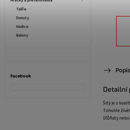
Hračky a přetahovadla
Talíře
Donuty
Hadice
Balony
Popi
Facebook
Detailní
Šitý je z kva
Tohohle živéh
šťůňaty nebo 