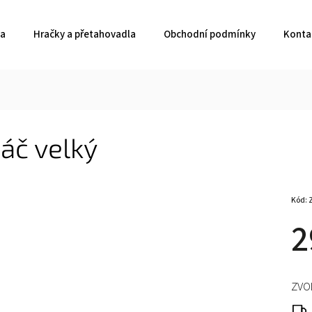
ka
Hračky a přetahovadla
Obchodní podmínky
Konta
áč velký
Kód:
2
ZVO