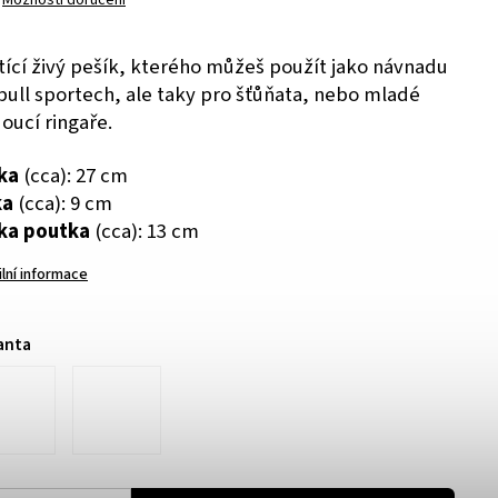
Možnosti doručení
tící živý pešík, kterého můžeš použít jako návnadu
 bull sportech, ale taky pro šťůňata, nebo mladé
oucí ringaře.
ka
(cca): 27 cm
ka
(cca): 9 cm
ka poutka
(cca): 13 cm
ilní informace
anta