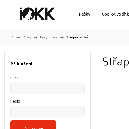
Pešky
Obojky, vodít
Domů
/
Pešky
/
Ringo pešky
/
Střapáč velký
Střap
Přihlášení
E-mail
Heslo
Přihlásit se