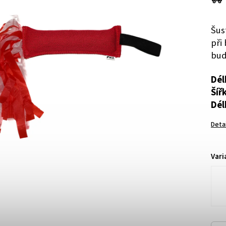
Šus
při
bud
Dél
Šíř
Dél
Deta
Vari