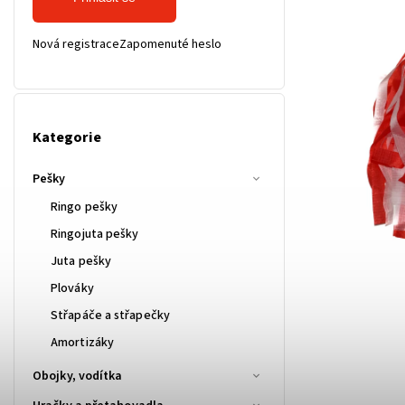
Nová registrace
Zapomenuté heslo
Kategorie
Pešky
Ringo pešky
Ringojuta pešky
Juta pešky
Plováky
Střapáče a střapečky
Amortizáky
Obojky, vodítka