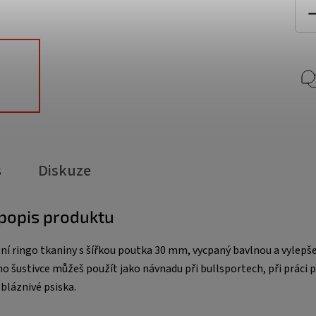
s
Diskuze
 popis produktu
litní ringo tkaniny s šířkou poutka 30 mm, vycpaný bavlnou a vylep
o šustivce můžeš použít jako návnadu při bullsportech, při práci p
bláznivé psiska.