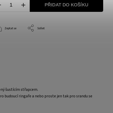
PŘIDAT DO KOŠÍKU
Zeptat se
Sdílet
šený šustícím střapcem.
ro budoucí ringaře a nebo proste jen tak pro srandu se