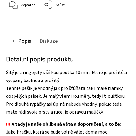
Zeptat se
Sdílet
Popis
Diskuze
Detailní popis produktu
Šitý je z ringojuty s šířkou poutka 40 mm, které je prošité a
vycpaný bavlnou a prošitý.
Tenhle pešík je vhodný jak pro šťůňata tak i malé tlamky
dospělých psisek. Je malý všemi rozměry, tedy i tloušťkou.
Pro dlouhé rypáčky asi úplně nebude vhodný, pokud teda
mate rádi svoje prsty a ruce, je opravdu maličký.
!!!
A tady je naše oblíbená věta a doporučení, a to že:
Jako hračku, která se bude volně válet doma moc