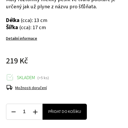
určený jak už plyne z názvu pro šťůňata.
Délka
(cca): 13 cm
Šířka
(cca): 17 cm
Detailní informace
219 Kč
SKLADEM
(>5 ks)
Možnosti doručení
PŘIDAT DO KOŠÍKU