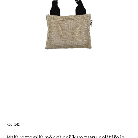
Kód:
142
Malý roztomilý měkký pešík ve tvaru polštáře je