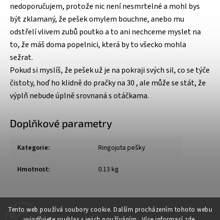
nedoporučujem, protože nic není nesmrtelné a mohl bys
být zklamaný, že pešek omylem bouchne, anebo mu
odstřelí vlivem zubů poutko a to ani nechceme myslet na
to, že máš doma popelnici, která by to všecko mohla
sežrat.
Pokud si myslíš, že pešek už je na pokraji svých sil, co se týče
čistoty, hoď ho klidně do pračky na 30 , ale může se stát, že
výplň nebude úplně srovnaná s otáčkama.
Doplňkové parametry
Kategorie
:
Ringojuta pešky
Hmotnost
:
0.13 kg
Tento web používá soubory cookie. Dalším procházením tohoto webu
vyjadřujete souhlas s jejich používáním.. Více informací
zde
.