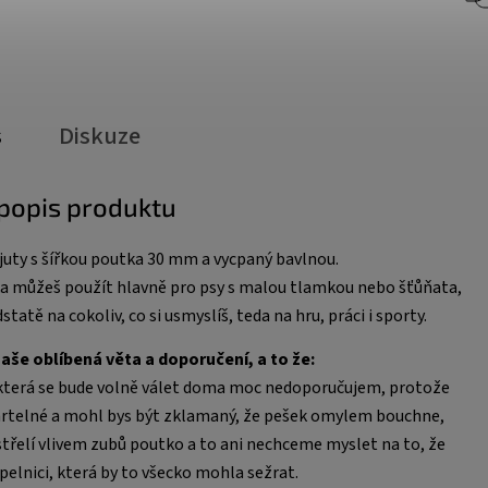
s
Diskuze
 popis produktu
gojuty s šířkou poutka 30 mm a vycpaný bavlnou.
a můžeš použít hlavně pro psy s malou tlamkou nebo šťůňata,
dstatě na cokoliv, co si usmyslíš, teda na hru, práci i sporty.
naše oblíbená věta a doporučení, a to že:
 která se bude volně válet doma moc nedoporučujem, protože
mrtelné a mohl bys být zklamaný, že pešek omylem bouchne,
řelí vlivem zubů poutko a to ani nechceme myslet na to, že
lnici, která by to všecko mohla sežrat.