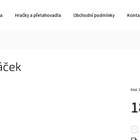
ka
Hračky a přetahovadla
Obchodní podmínky
Konta
áček
Kód:
1