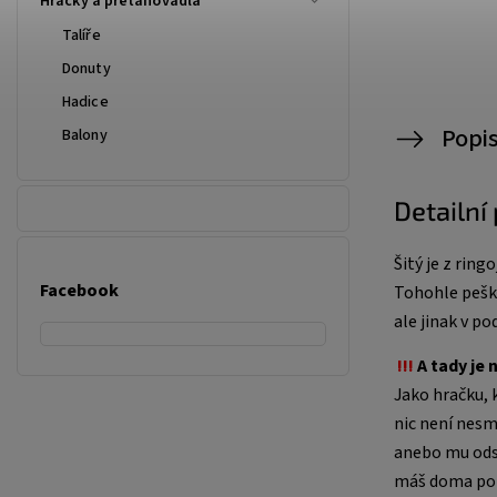
Hračky a přetahovadla
Talíře
Donuty
Hadice
Popi
Balony
Detailní
Šitý je z rin
Facebook
Tohohle pešk
ale jinak v po
!!!
A tady je 
Jako hračku,
nic není nes
anebo mu odst
máš doma pope