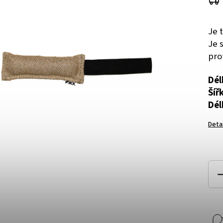
Je 
Je 
pro
Dél
Šíř
Dél
Deta