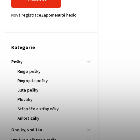
Nová registrace
Zapomenuté heslo
Kategorie
Pešky
Ringo pešky
Ringojuta pešky
Juta pešky
Plováky
Střapáče a střapečky
Amortizáky
Obojky, vodítka