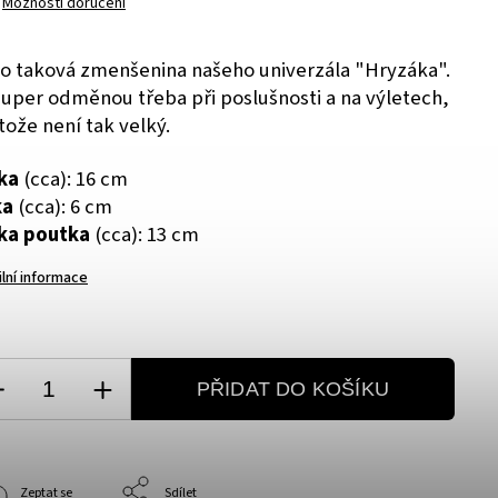
Možnosti doručení
to taková zmenšenina našeho univerzála "Hryzáka".
super odměnou třeba při poslušnosti a na výletech,
tože není tak velký.
ka
(cca): 16 cm
ka
(cca): 6 cm
ka poutka
(cca): 13 cm
ilní informace
PŘIDAT DO KOŠÍKU
Zeptat se
Sdílet