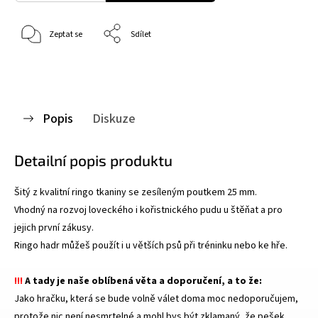
Zeptat se
Sdílet
Popis
Diskuze
Detailní popis produktu
Šitý z kvalitní ringo tkaniny se zesíleným poutkem 25 mm.
Vhodný na rozvoj loveckého i kořistnického pudu u štěňat a pro
jejich první zákusy.
Ringo hadr můžeš použít i u větších psů při tréninku nebo ke hře.
!!!
A tady je naše oblíbená věta a doporučení, a to že:
Jako hračku, která se bude volně válet doma moc nedoporučujem,
protože nic není nesmrtelné a mohl bys být zklamaný, že pešek