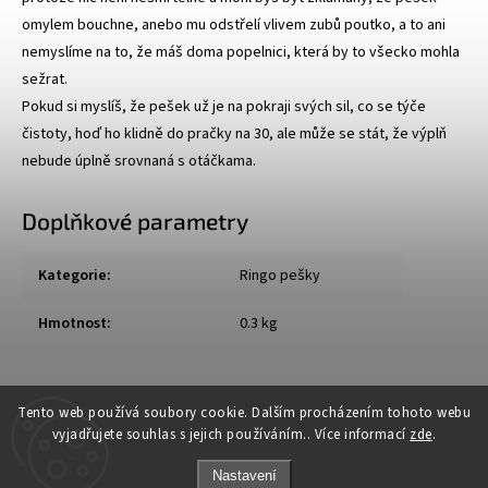
omylem bouchne, anebo mu odstřelí vlivem zubů poutko, a to ani
nemyslíme na to, že máš doma popelnici, která by to všecko mohla
sežrat.
Pokud si myslíš, že pešek už je na pokraji svých sil, co se týče
čistoty, hoď ho klidně do pračky na 30, ale může se stát, že výplň
nebude úplně srovnaná s otáčkama.
Doplňkové parametry
Kategorie
:
Ringo pešky
Hmotnost
:
0.3 kg
Tento web používá soubory cookie. Dalším procházením tohoto webu
vyjadřujete souhlas s jejich používáním.. Více informací
zde
.
Nastavení