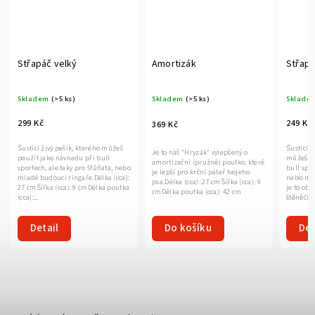
Střapáč velký
Amortizák
Střapá
Skladem
(>5 ks)
Skladem
(>5 ks)
Sklade
299 Kč
249 Kč
369 Kč
Šustící živý pešík, kterého můžeš
Šustící m
Je to náš "Hryzák" vylepšený o
použít jako návnadu při bull
můžeš po
amortizační (pružné) poutko, které
sportech, ale taky pro šťůňata, nebo
bull spor
je lepší pro krční páteř tvojeho
mladé budoucí ringaře.Délka (cca):
nebo mla
psa.Délka (cca): 27 cmŠířka (cca): 9
27 cmŠířka (cca): 9 cmDélka poutka
je to ob
cmDélka poutka (cca): 42 cm
(cca):...
štěněčích
Detail
Do košíku
Det